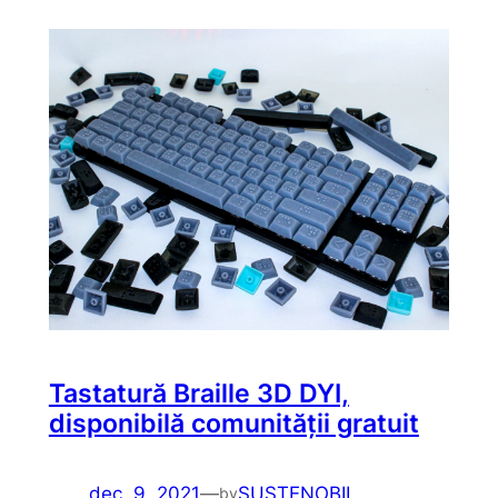
Tastatură Braille 3D DYI,
disponibilă comunității gratuit​
dec. 9, 2021
—
SUSTENOBIL
by