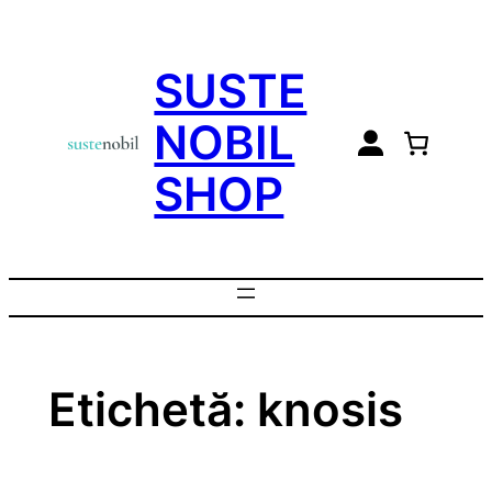
Sari
la
SUSTE
conținut
NOBIL
SHOP
Etichetă:
knosis