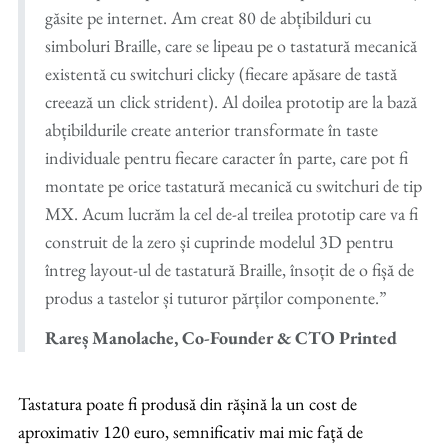
găsite pe internet. Am creat 80 de abțibilduri cu
simboluri Braille, care se lipeau pe o tastatură mecanică
existentă cu switchuri clicky (fiecare apăsare de tastă
creează un click strident). Al doilea prototip are la bază
abțibildurile create anterior transformate în taste
individuale pentru fiecare caracter în parte, care pot fi
montate pe orice tastatură mecanică cu switchuri de tip
MX. Acum lucrăm la cel de-al treilea prototip care va fi
construit de la zero și cuprinde modelul 3D pentru
întreg layout-ul de tastatură Braille, însoțit de o fișă de
produs a tastelor și tuturor părților componente.”
Rareș Manolache, Co-Founder & CTO Printed
Tastatura poate fi produsă din rășină la un cost de
aproximativ 120 euro, semnificativ mai mic față de