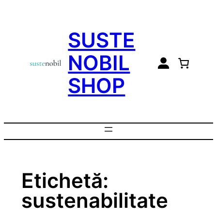
Sari
la
SUSTE
conținut
NOBIL
SHOP
Etichetă:
sustenabilitate