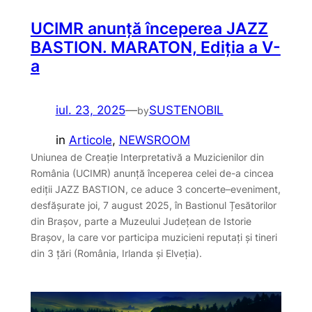
UCIMR anunță începerea JAZZ
BASTION. MARATON, Ediția a V-
a
iul. 23, 2025
—
SUSTENOBIL
by
in
Articole
, 
NEWSROOM
Uniunea de Creație Interpretativă a Muzicienilor din
România (UCIMR) anunță începerea celei de-a cincea
ediții JAZZ BASTION, ce aduce 3 concerte–eveniment,
desfășurate joi, 7 august 2025, în Bastionul Țesătorilor
din Brașov, parte a Muzeului Județean de Istorie
Brașov, la care vor participa muzicieni reputați și tineri
din 3 țări (România, Irlanda și Elveția).