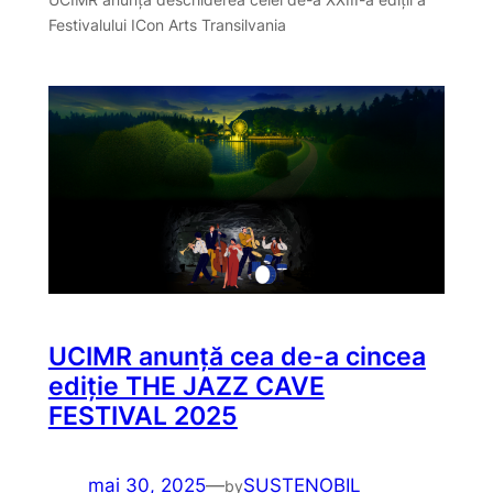
Festivalului ICon Arts Transilvania
UCIMR anunță cea de-a cincea
ediție THE JAZZ CAVE
FESTIVAL 2025
mai 30, 2025
—
SUSTENOBIL
by