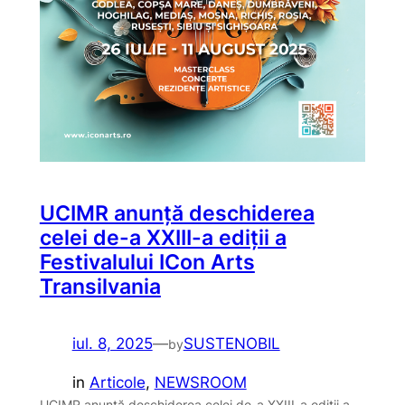
UCIMR anunță deschiderea
celei de-a XXIII-a ediții a
Festivalului ICon Arts
Transilvania
iul. 8, 2025
—
SUSTENOBIL
by
in
Articole
, 
NEWSROOM
UCIMR anunță deschiderea celei de-a XXIII-a ediții a