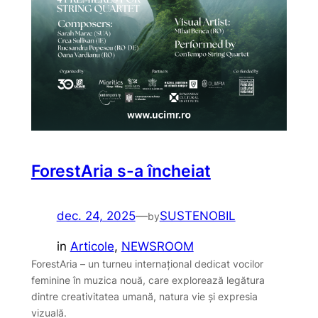
ForestAria s-a încheiat
dec. 24, 2025
—
SUSTENOBIL
by
in
Articole
, 
NEWSROOM
ForestAria – un turneu internațional dedicat vocilor
feminine în muzica nouă, care explorează legătura
dintre creativitatea umană, natura vie și expresia
vizuală.