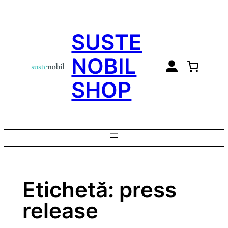
Sari
la
SUSTE
conținut
NOBIL
SHOP
Etichetă:
press
release