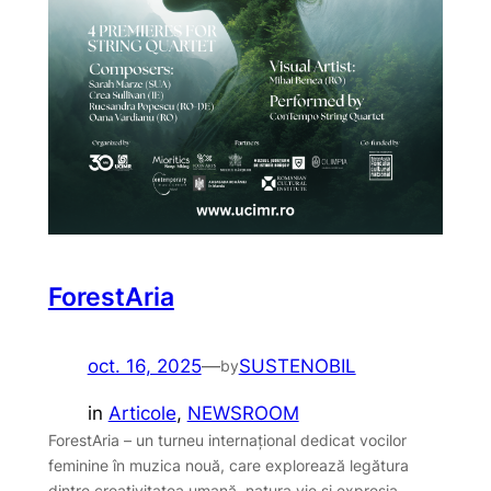
ForestAria
oct. 16, 2025
—
SUSTENOBIL
by
in
Articole
, 
NEWSROOM
ForestAria – un turneu internațional dedicat vocilor
feminine în muzica nouă, care explorează legătura
dintre creativitatea umană, natura vie și expresia