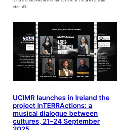
vizuală.
UCIMR launches in Ireland the
project InTERRActions: a
musical dialogue between
cultures, 21–24 September
2025