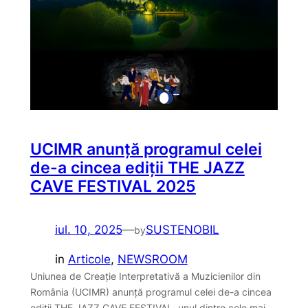
UCIMR anunță programul celei
de-a cincea ediții THE JAZZ
CAVE FESTIVAL 2025
iul. 10, 2025
—
SUSTENOBIL
by
in
Articole
, 
NEWSROOM
Uniunea de Creație Interpretativă a Muzicienilor din
România (UCIMR) anunță programul celei de-a cincea
ediții THE JAZZ CAVE FESTIVAL, unul dintre cele mai