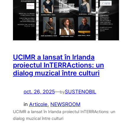
UCIMR a lansat în Irlanda
proiectul InTERRActions: un
dialog muzical între culturi
oct. 26, 2025
—
SUSTENOBIL
by
in
Articole
, 
NEWSROOM
UCIMR a lansat în Irlanda proiectul InTERRActions: un
dialog muzical între culturi