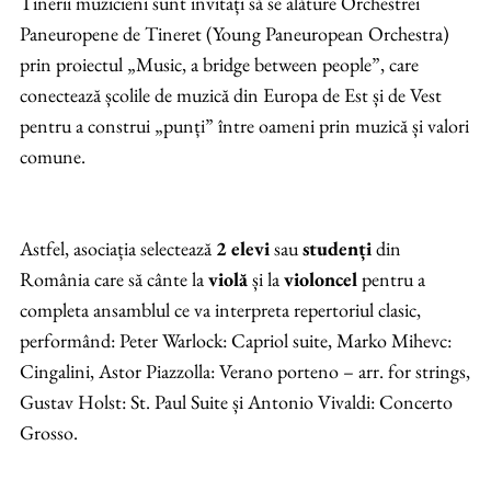
Tinerii muzicieni sunt invitați să se alăture Orchestrei
Paneuropene de Tineret (Young Paneuropean Orchestra)
prin proiectul „Music, a bridge between people”, care
conectează școlile de muzică din Europa de Est și de Vest
pentru a construi „punți” între oameni prin muzică și valori
comune.
Astfel, asociația selectează
2 elevi
sau
studenți
din
România care să cânte la
violă
și la
violoncel
pentru a
completa ansamblul ce va interpreta repertoriul clasic,
performând: Peter Warlock: Capriol suite, Marko Mihevc:
Cingalini, Astor Piazzolla: Verano porteno – arr. for strings,
Gustav Holst: St. Paul Suite și Antonio Vivaldi: Concerto
Grosso.