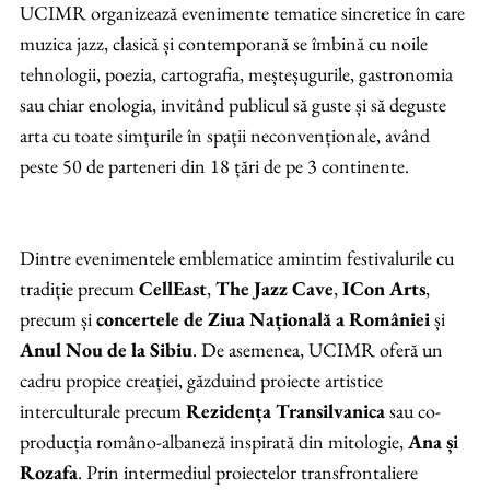
UCIMR organizează evenimente tematice sincretice în care
muzica jazz, clasică și contemporană se îmbină cu noile
tehnologii, poezia, cartografia, meșteșugurile, gastronomia
sau chiar enologia, invitând publicul să guste și să deguste
arta cu toate simțurile în spații neconvenționale, având
peste 50 de parteneri din 18 țări de pe 3 continente.
Dintre evenimentele
emblematice
amintim festivalurile cu
tradiție precum
CellEast
,
The Jazz Cave
,
ICon
Arts
,
precum și
concertele de
Ziua Națională a României
și
Anul Nou de la Sibiu
. De asemenea, UCIMR oferă un
cadru propice creației, găzduind proiecte artistice
interculturale precum
Rezidența
Transilvanica
sau
co
-
producția româno-albaneză inspirată din mitologie,
Ana și
Rozafa
. Prin intermediul proiectelor transfrontaliere