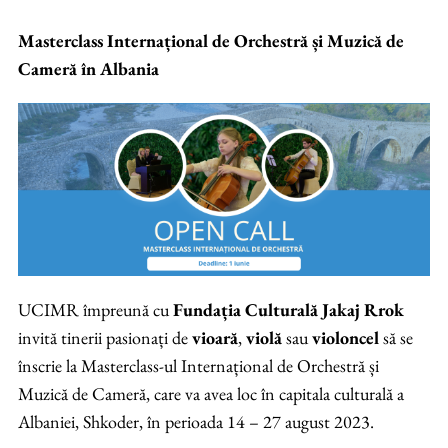
Masterclass Internațional de Orchestră și Muzică de
Cameră în Albania
UCIMR împreună cu
Fundația Culturală Jakaj Rrok
invită tinerii pasionați de
vioară
,
violă
sau
violoncel
să se
înscrie la Masterclass-ul Internațional de Orchestră și
Muzică de Cameră, care va avea loc în capitala culturală a
Albaniei, Shkoder, în perioada 14 – 27 august 2023.