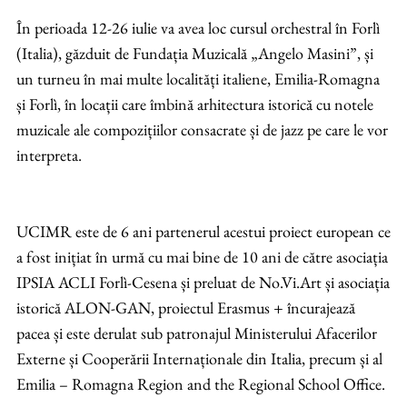
În perioada 12-26 iulie va avea loc cursul orchestral în Forlì
(Italia), găzduit de Fundația Muzicală „Angelo Masini”, și
un turneu în mai multe localități italiene, Emilia-Romagna
și Forlì, în locații care îmbină arhitectura istorică cu notele
muzicale ale compozițiilor consacrate și de jazz pe care le vor
interpreta.
UCIMR este de 6 ani partenerul acestui proiect european ce
a fost inițiat în urmă cu mai bine de 10 ani de către asociația
IPSIA ACLI Forlì-Cesena și preluat de No.Vi.Art și asociația
istorică ALON-GAN, proiectul Erasmus + încurajează
pacea și este derulat sub patronajul Ministerului Afacerilor
Externe și Cooperării Internaționale din Italia, precum și al
Emilia – Romagna Region and the Regional School Office.